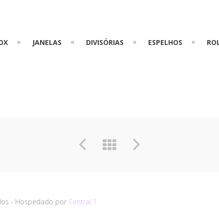
OX
JANELAS
DIVISÓRIAS
ESPELHOS
RO
vados - Hospedado por
Central 1