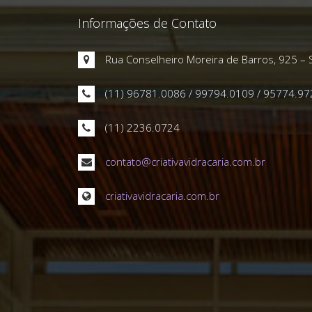
Informações de Contato
Rua Conselheiro Moreira de Barros, 925 – 
(11) 96781.0086 / 99794.0109 / 95774.97
(11) 2236.0724
contato@criativavidracaria.com.br
criativavidracaria.com.br