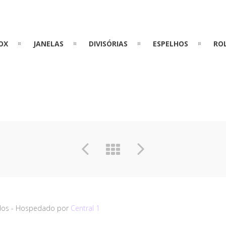
OX
JANELAS
DIVISÓRIAS
ESPELHOS
RO
vados - Hospedado por
Central 1